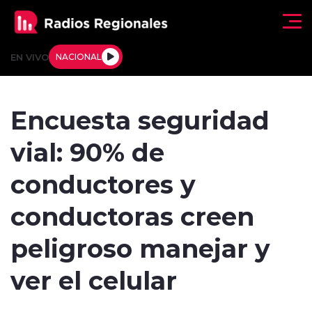
Click acá para ir directamente al contenido
EN VIVO
NACIONAL
Regionales
Encuesta seguridad
Actualidad
vial: 90% de
Tendencias
conductores y
Deportes
conductoras creen
Internacional
peligroso manejar y
Regiones al Aire
ver el celular
Entrevistas