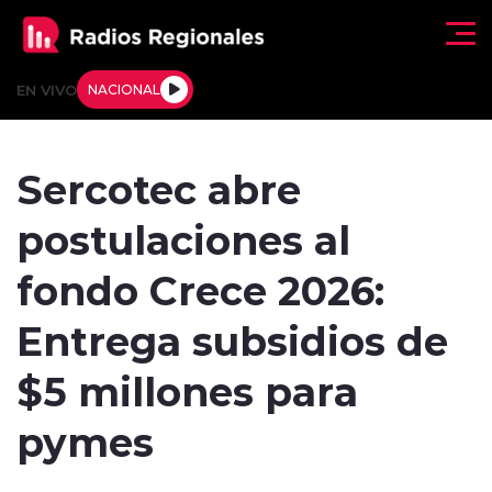
Click acá para ir directamente al contenido
EN VIVO
NACIONAL
Regionales
Sercotec abre
Actualidad
postulaciones al
Tendencias
fondo Crece 2026:
Deportes
Entrega subsidios de
Internacional
$5 millones para
Regiones al Aire
pymes
Entrevistas