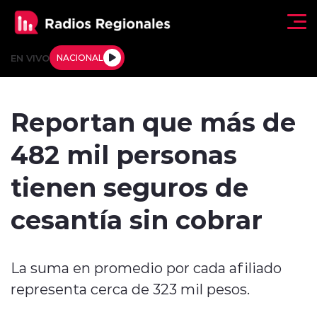
Click acá para ir directamente al contenido
EN VIVO
NACIONAL
Regionales
Reportan que más de
Actualidad
482 mil personas
Tendencias
tienen seguros de
Deportes
cesantía sin cobrar
Internacional
La suma en promedio por cada afiliado
Regiones al Aire
representa cerca de 323 mil pesos.
Entrevistas