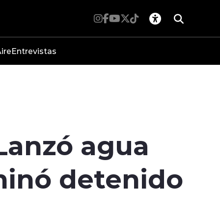
ire
Entrevistas
 Lanzó agua
minó detenido