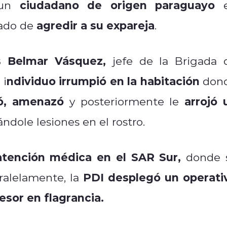
ciudadano de origen paraguayo
a un
e
agredir a su expareja
ado de
.
 Belmar Vásquez,
jefe de la Brigada 
ndividuo irrumpió en la habitación
 i
don
ó, amenazó
arrojó 
y posteriormente le
ndole lesiones en el rostro.
atención médica en el SAR Sur,
donde 
PDI desplegó un operati
ralelamente, la
esor en flagrancia.