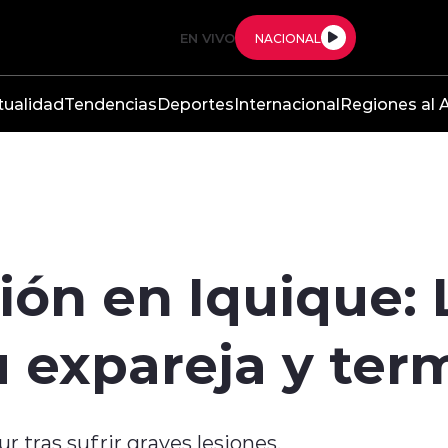
EN VIVO
NACIONAL
tualidad
Tendencias
Deportes
Internacional
Regiones al A
sión en Iquique:
u expareja y ter
r tras sufrir graves lesiones.