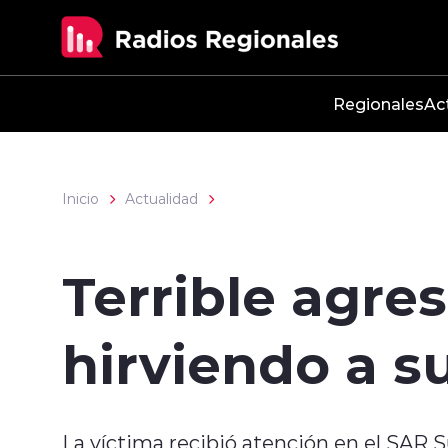
Click acá para ir directamente al contenido
Regionales
Ac
Inicio
Actualidad
Terrible agre
hirviendo a s
La víctima recibió atención en el SAR Su