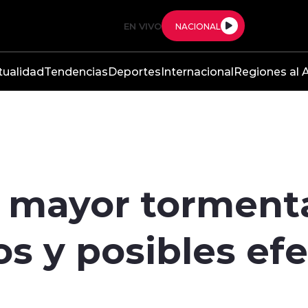
EN VIVO
NACIONAL
tualidad
Tendencias
Deportes
Internacional
Regiones al A
a mayor tormenta
s y posibles efe