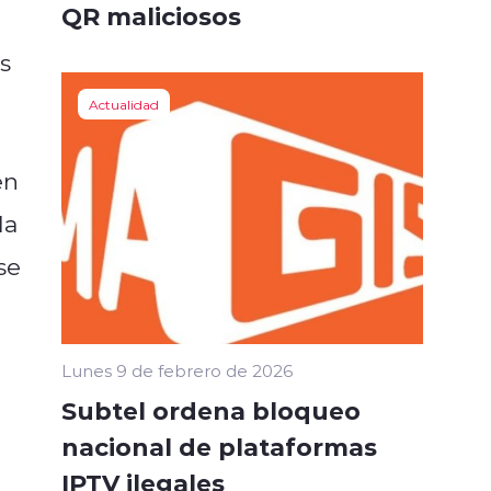
QR maliciosos
s
Actualidad
en
la
se
Lunes 9 de febrero de 2026
Subtel ordena bloqueo
nacional de plataformas
IPTV ilegales