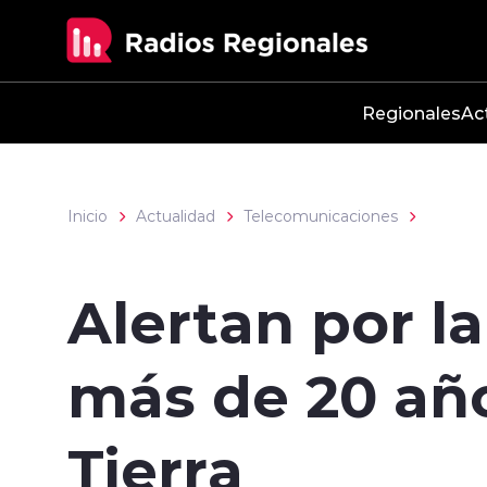
Click acá para ir directamente al contenido
Regionales
Ac
Inicio
Actualidad
Telecomunicaciones
Alertan por l
más de 20 año
Tierra