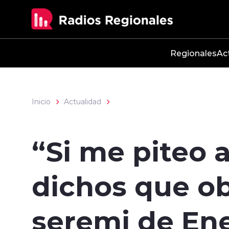
Click acá para ir directamente al contenido
Regionales
Ac
Inicio
Actualidad
“Si me piteo 
dichos que ob
seremi de En