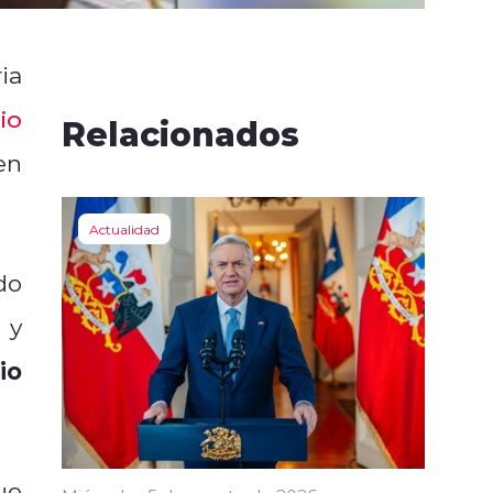
ia
io
Relacionados
en
Actualidad
do
y
io
ue