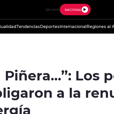
EN VIVO
NACIONAL
tualidad
Tendencias
Deportes
Internacional
Regiones al A
a Piñera…”: Los 
ligaron a la ren
ergía