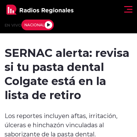
Click acá para ir directamente al contenido
EN VIVO
NACIONAL
Regionales
SERNAC alerta: revisa
Actualidad
si tu pasta dental
Tendencias
Colgate está en la
Deportes
lista de retiro
Internacional
Los reportes incluyen aftas, irritación,
Regiones al Aire
úlceras e hinchazón vinculadas al
Entrevistas
saborizante de la pasta dental.