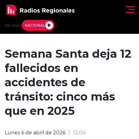
Click acá para ir directamente al contenido
EN VIVO
NACIONAL
Regionales
Semana Santa deja 12
Actualidad
fallecidos en
Tendencias
accidentes de
Deportes
tránsito: cinco más
Internacional
que en 2025
Regiones al Aire
Lunes 6 de abril de 2026
12:04
Entrevistas