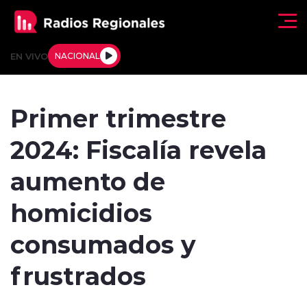
Click acá para ir directamente al contenido
EN VIVO
NACIONAL
Regionales
Primer trimestre
Actualidad
2024: Fiscalía revela
Tendencias
aumento de
Deportes
homicidios
Internacional
consumados y
Regiones al Aire
frustrados
Entrevistas