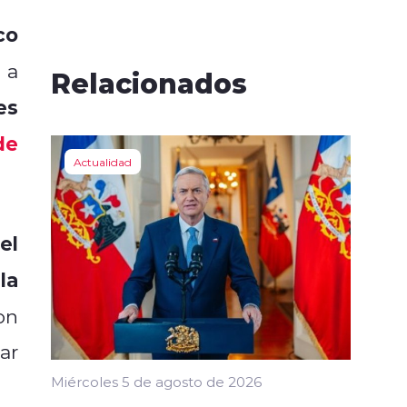
co
 a
Relacionados
es
de
Actualidad
el
la
on
ar
Miércoles 5 de agosto de 2026