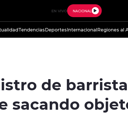
EN VIVO
NACIONAL
tualidad
Tendencias
Deportes
Internacional
Regiones al A
gistro de barrist
 sacando objeto