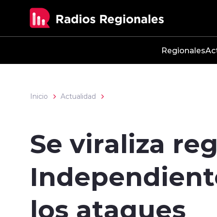
Click acá para ir directamente al contenido
Regionales
Ac
Inicio
Actualidad
Se viraliza re
Independiente
los ataques