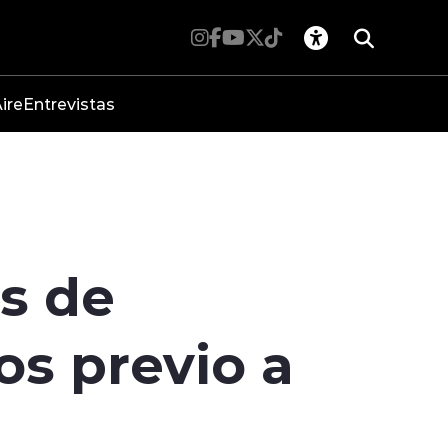
ire
Entrevistas
as de
s previo a