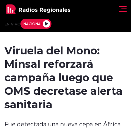
Click acá para ir directamente al contenido
EN VIVO
NACIONAL
Regionales
Viruela del Mono:
Actualidad
Minsal reforzará
Tendencias
campaña luego que
Deportes
OMS decretase alerta
Internacional
sanitaria
Regiones al Aire
Fue detectada una nueva cepa en África.
Entrevistas