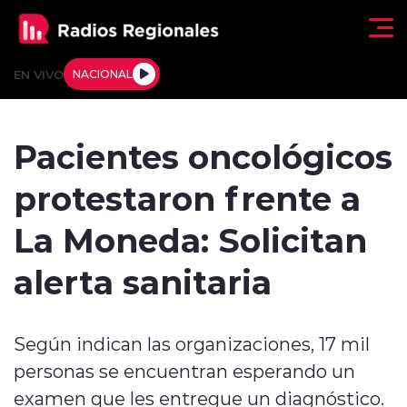
Click acá para ir directamente al contenido
EN VIVO
NACIONAL
Regionales
Pacientes oncológicos
Actualidad
protestaron frente a
Tendencias
La Moneda: Solicitan
Deportes
alerta sanitaria
Internacional
Según indican las organizaciones, 17 mil
Regiones al Aire
personas se encuentran esperando un
Entrevistas
examen que les entregue un diagnóstico.