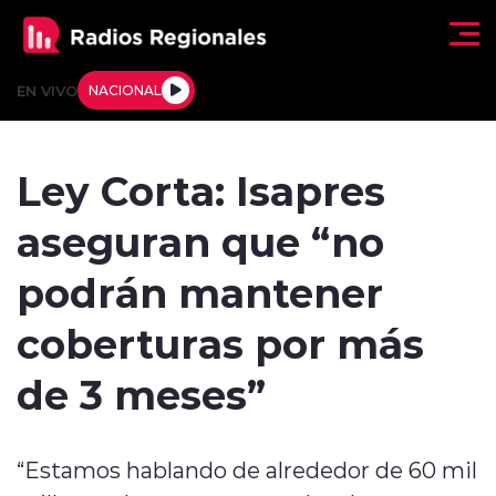
Click acá para ir directamente al contenido
EN VIVO
NACIONAL
Regionales
Ley Corta: Isapres
Actualidad
aseguran que “no
Tendencias
podrán mantener
Deportes
coberturas por más
Internacional
de 3 meses”
Regiones al Aire
“Estamos hablando de alrededor de 60 mil
Entrevistas