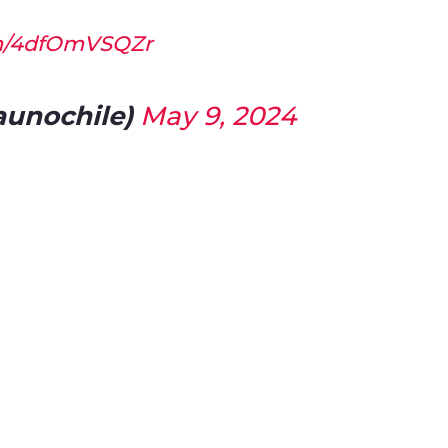
om/4dfOmVSQZr
unochile)
May 9, 2024