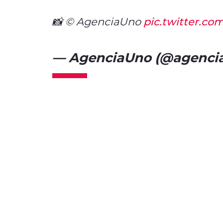
📸 © AgenciaUno
pic.twitter.c
— AgenciaUno (@agencia