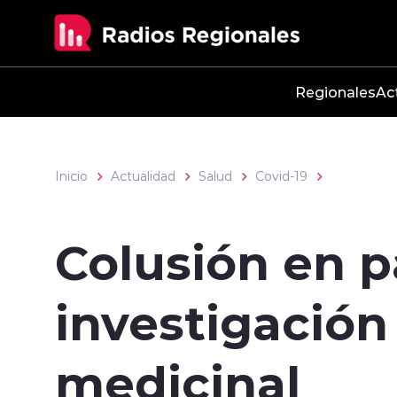
Click acá para ir directamente al contenido
Regionales
Ac
Inicio
Actualidad
Salud
Covid-19
Colusión en p
investigación
medicinal