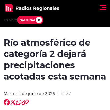
Click acá para ir directamente al contenido
EN VIVO
NACIONAL
Regionales
Río atmosférico de
Actualidad
categoría 2 dejará
Tendencias
precipitaciones
Deportes
acotadas esta semana
Internacional
Martes 2 de junio de 2026
14:37
Regiones al Aire
Entrevistas