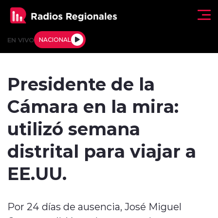
Click acá para ir directamente al contenido
EN VIVO
NACIONAL
Regionales
Presidente de la
Actualidad
Cámara en la mira:
Tendencias
utilizó semana
Deportes
distrital para viajar a
Internacional
EE.UU.
Regiones al Aire
Por 24 días de ausencia, José Miguel
Entrevistas