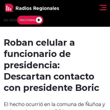
Click acá para ir directamente al contenido
EN VIVO
NACIONAL
Regionales
Roban celular a
Actualidad
funcionario de
Tendencias
presidencia:
Deportes
Descartan contacto
Internacional
con presidente Boric
Regiones al Aire
El hecho ocurrió en la comuna de Ñuñoa y
Entrevistas