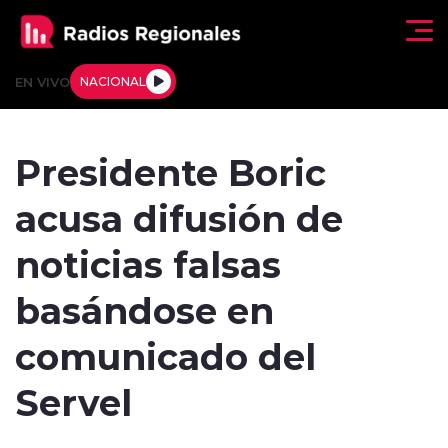
Click acá para ir directamente al contenido
EN VIVO
NACIONAL
Regionales
Presidente Boric
Actualidad
acusa difusión de
Tendencias
noticias falsas
Deportes
basándose en
Internacional
comunicado del
Regiones al Aire
Servel
Entrevistas