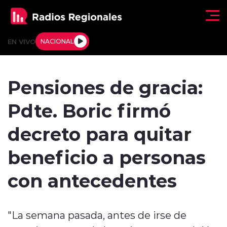
Click acá para ir directamente al contenido
EN VIVO
NACIONAL
Regionales
Pensiones de gracia:
Actualidad
Pdte. Boric firmó
Tendencias
decreto para quitar
Deportes
beneficio a personas
Internacional
con antecedentes
Regiones al Aire
"La semana pasada, antes de irse de
Entrevistas