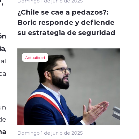
,
Domingo 1 de junio de 2025
¿Chile se cae a pedazos?:
Boric responde y defiende
su estrategia de seguridad
ón
ia
,
Actualidad
al
ca
un
de
 ha
Domingo 1 de junio de 2025