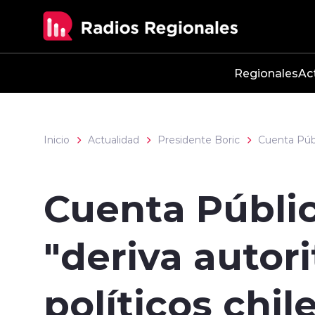
Click acá para ir directamente al contenido
Regionales
Ac
Inicio
Actualidad
Presidente Boric
Cuenta Púb
Cuenta Pública
"deriva autor
políticos chil