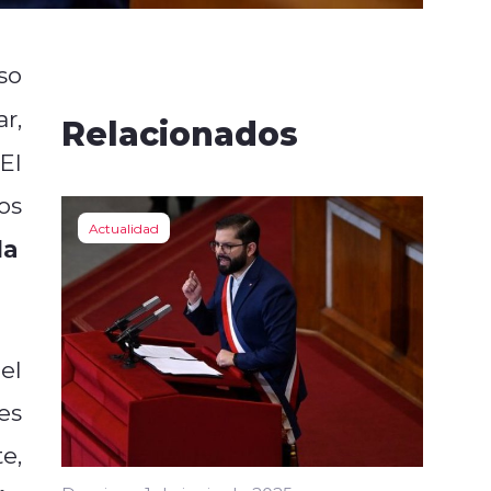
so
ar,
Relacionados
El
os
Actualidad
la
el
es
e,