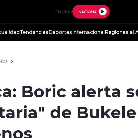
EN VIVO
NACIONAL
tualidad
Tendencias
Deportes
Internacional
Regiones al A
lica
: Boric alerta s
itaria" de Bukele
enos