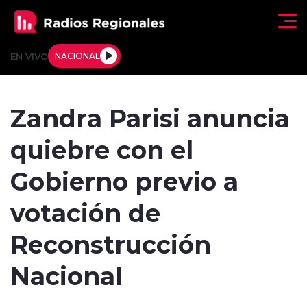
Click acá para ir directamente al contenido
EN VIVO
NACIONAL
Regionales
Zandra Parisi anuncia
Actualidad
quiebre con el
Tendencias
Gobierno previo a
Deportes
votación de
Internacional
Reconstrucción
Regiones al Aire
Nacional
Entrevistas