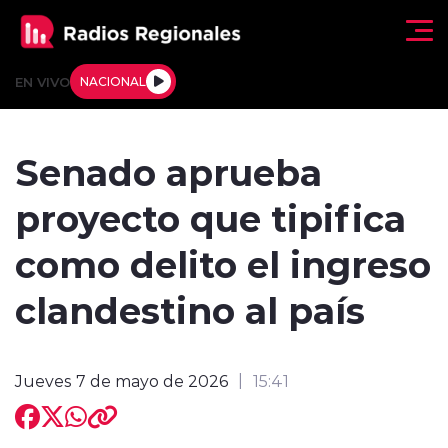
Click acá para ir directamente al contenido
EN VIVO
NACIONAL
Regionales
Senado aprueba
Actualidad
proyecto que tipifica
Tendencias
como delito el ingreso
Deportes
clandestino al país
Internacional
Jueves 7 de mayo de 2026
15:41
Regiones al Aire
Entrevistas