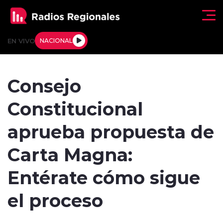
Click acá para ir directamente al contenido
EN VIVO
NACIONAL
Regionales
Consejo
Actualidad
Constitucional
Tendencias
aprueba propuesta de
Deportes
Carta Magna:
Internacional
Entérate cómo sigue
Regiones al Aire
el proceso
Entrevistas