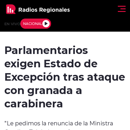
Click acá para ir directamente al contenido
EN VIVO
NACIONAL
Regionales
Parlamentarios
Actualidad
exigen Estado de
Tendencias
Excepción tras ataque
Deportes
con granada a
Internacional
carabinera
Regiones al Aire
"Le pedimos la renuncia de la Ministra
Entrevistas