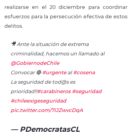
realizarse en el 20 diciembre para coordinar
esfuerzos para la persecución efectiva de estos
delitos.
🎥 Ante la situación de extrema
criminalidad, hacemos un llamado al
@GobiernodeChile
Convocar 🔴
#urgente
al
#cosena
La seguridad de tod@s es
prioridad!!
#carabineros
#seguridad
#chileexigeseguridad
pic.twitter.com/7iJZwvcDqA
— PDemocratasCL