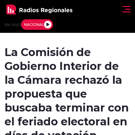
Click acá para ir directamente al contenido
EN VIVO
NACIONAL
Regionales
La Comisión de
Actualidad
Gobierno Interior de
Tendencias
la Cámara rechazó la
Deportes
propuesta que
Internacional
buscaba terminar con
Regiones al Aire
el feriado electoral en
días de votación
Entrevistas