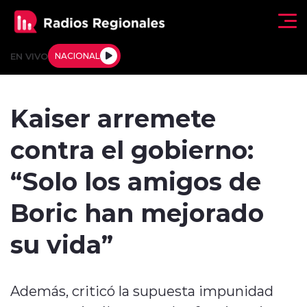
Click acá para ir directamente al contenido
EN VIVO
NACIONAL
Regionales
Kaiser arremete
Actualidad
contra el gobierno:
Tendencias
“Solo los amigos de
Deportes
Boric han mejorado
Internacional
su vida”
Regiones al Aire
Además, criticó la supuesta impunidad
Entrevistas