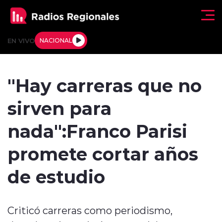
Click acá para ir directamente al contenido
EN VIVO
NACIONAL
Regionales
"Hay carreras que no
Actualidad
sirven para
Tendencias
nada":Franco Parisi
Deportes
promete cortar años
Internacional
de estudio
Regiones al Aire
Criticó carreras como periodismo,
Entrevistas