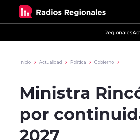
Click acá para ir directamente al contenido
Regionales
Ac
Inicio
Actualidad
Política
Gobierno
Ministra Rin
por continuid
2027