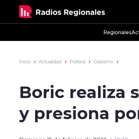
Click acá para ir directamente al contenido
Regionales
Ac
Inicio
Actualidad
Política
Gobierno
Boric realiza
y presiona po