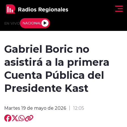
Click acá para ir directamente al contenido
EN VIVO
NACIONAL
Regionales
Gabriel Boric no
Actualidad
asistirá a la primera
Tendencias
Cuenta Pública del
Deportes
Presidente Kast
Internacional
Martes 19 de mayo de 2026
12:05
Regiones al Aire
Entrevistas