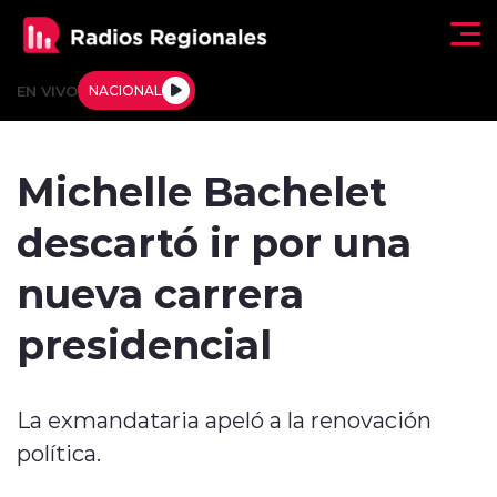
Click acá para ir directamente al contenido
EN VIVO
NACIONAL
Regionales
Michelle Bachelet
Actualidad
descartó ir por una
Tendencias
nueva carrera
Deportes
presidencial
Internacional
La exmandataria apeló a la renovación
Regiones al Aire
política.
Entrevistas