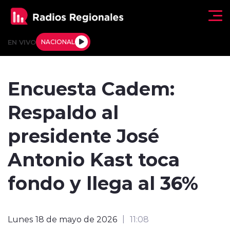
Click acá para ir directamente al contenido
EN VIVO
NACIONAL
Regionales
Encuesta Cadem:
Actualidad
Respaldo al
Tendencias
presidente José
Deportes
Antonio Kast toca
Internacional
fondo y llega al 36%
Regiones al Aire
Lunes 18 de mayo de 2026
11:08
Entrevistas