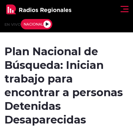
Click acá para ir directamente al contenido
EN VIVO
NACIONAL
Regionales
Plan Nacional de
Actualidad
Búsqueda: Inician
Tendencias
trabajo para
Deportes
encontrar a personas
Internacional
Detenidas
Regiones al Aire
Desaparecidas
Entrevistas