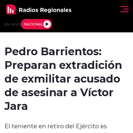
Click acá para ir directamente al contenido
EN VIVO
NACIONAL
Regionales
Pedro Barrientos:
Actualidad
Preparan extradición
Tendencias
de exmilitar acusado
Deportes
de asesinar a Víctor
Internacional
Jara
Regiones al Aire
El teniente en retiro del Ejército es
Entrevistas