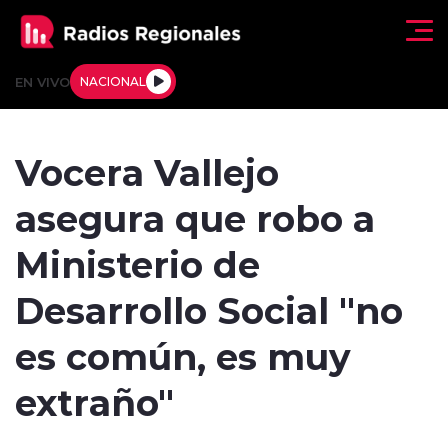
Click acá para ir directamente al contenido
EN VIVO
NACIONAL
Regionales
Vocera Vallejo
Actualidad
asegura que robo a
Tendencias
Ministerio de
Deportes
Desarrollo Social "no
Internacional
es común, es muy
Regiones al Aire
extraño"
Entrevistas