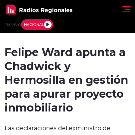
Click acá para ir directamente al contenido
EN VIVO
NACIONAL
Regionales
Felipe Ward apunta a
Actualidad
Chadwick y
Tendencias
Hermosilla en gestión
Deportes
para apurar proyecto
Internacional
inmobiliario
Regiones al Aire
Las declaraciones del exministro de
Entrevistas