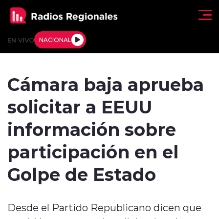
Click acá para ir directamente al contenido
EN VIVO
NACIONAL
Regionales
Cámara baja aprueba
Actualidad
solicitar a EEUU
Tendencias
información sobre
Deportes
participación en el
Internacional
Golpe de Estado
Regiones al Aire
Desde el Partido Republicano dicen que
Entrevistas