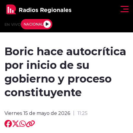
Click acá para ir directamente al contenido
EN VIVO
NACIONAL
Regionales
Boric hace autocrítica
Actualidad
por inicio de su
Tendencias
gobierno y proceso
Deportes
constituyente
Internacional
Viernes 15 de mayo de 2026
11:25
Regiones al Aire
Entrevistas