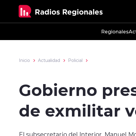
Click acá para ir directamente al contenido
Regionales
Ac
Inicio
Actualidad
Policial
Gobierno pres
de exmilitar 
El subsecretario del Interior, Manuel 