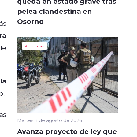
queda en estado grave tras
pelea clandestina en
Osorno
ás
ra
de
Actualidad
la
o.
as
Martes 4 de agosto de 2026
Avanza proyecto de ley que