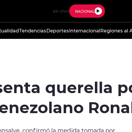
EN VIVO
NACIONAL
tualidad
Tendencias
Deportes
Internacional
Regiones al A
enta querella p
venezolano Rona
Monsalve, confirmó la medida tomada por