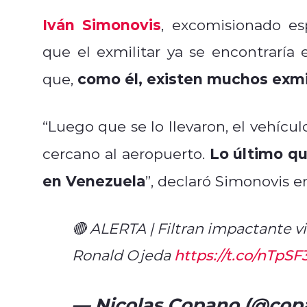
Iván Simonovis
, excomisionado es
que el exmilitar ya se encontraría 
como él, existen muchos exmi
que,
“Luego que se lo llevaron, el vehícu
Lo último qu
cercano al aeropuerto.
en Venezuela
”, declaró Simonovis e
🔴 ALERTA | Filtran impactante v
Ronald Ojeda
https://t.co/nTpS
— Nicolas Copano (@cop