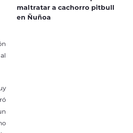
maltratar a cachorro pitbull
en Ñuñoa
ón
al
uy
ró
un
mo