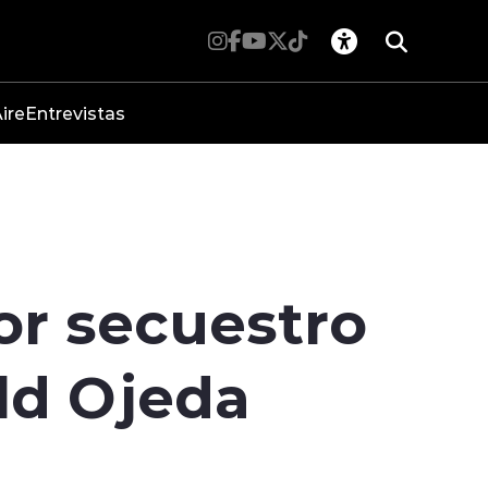
ire
Entrevistas
or secuestro
ld Ojeda