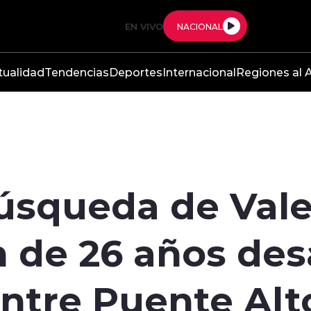
EN VIVO
NACIONAL
tualidad
Tendencias
Deportes
Internacional
Regiones al A
búsqueda de Val
n de 26 años de
entre Puente Alt