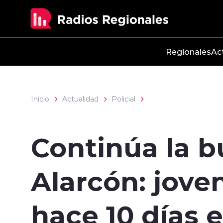
Click acá para ir directamente al contenido
Regionales
Ac
Inicio
Actualidad
Policial
Continúa la 
Alarcón: jove
hace 10 días 