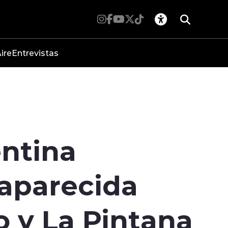
ire
Entrevistas
entina
saparecida
o y La Pintana