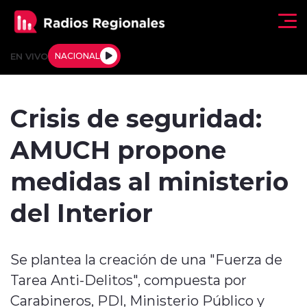
Click acá para ir directamente al contenido
EN VIVO
NACIONAL
Regionales
Crisis de seguridad:
Actualidad
AMUCH propone
Tendencias
medidas al ministerio
Deportes
del Interior
Internacional
Se plantea la creación de una "Fuerza de
Regiones al Aire
Tarea Anti-Delitos", compuesta por
Entrevistas
Carabineros, PDI, Ministerio Público y