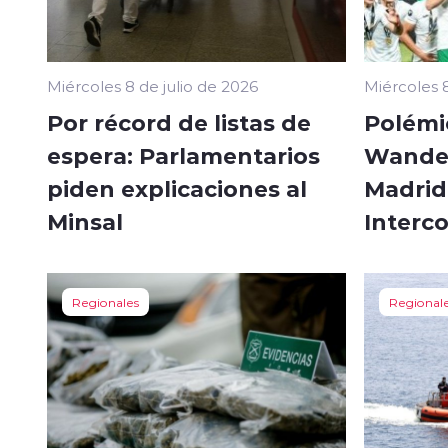
Miércoles 8 de julio de 2026
Miércoles 8
Por récord de listas de
Polémi
espera: Parlamentarios
Wander
piden explicaciones al
Madrid 
Minsal
Interc
Regionales
Regional