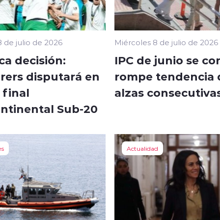
 de julio de 2026
Miércoles 8 de julio de 2026
ca decisión:
IPC de junio se co
ers disputará en
rompe tendencia 
final
alzas consecutiva
ontinental Sub-20
es
Actualidad