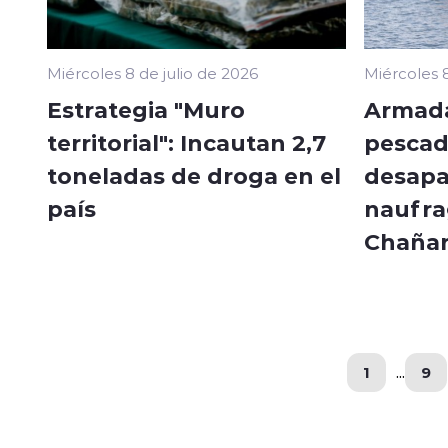
Miércoles 8 de julio de 2026
Miércoles 8
Estrategia "Muro
Armada
territorial": Incautan 2,7
pescad
toneladas de droga en el
desapa
país
naufra
Chañar
1
...
9