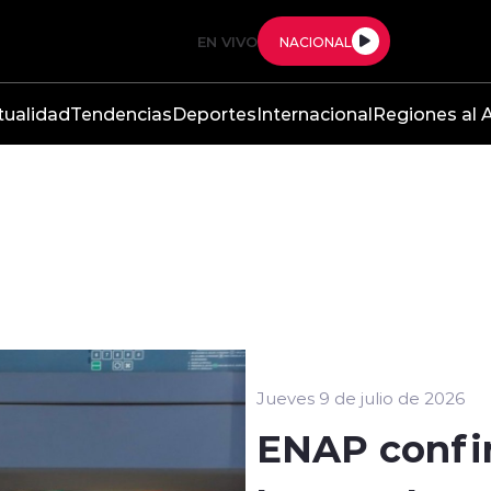
EN VIVO
NACIONAL
tualidad
Tendencias
Deportes
Internacional
Regiones al A
Jueves 9 de julio de 2026
ENAP confir