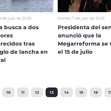
 de julio de 2026
Martes 7 de julio de 2026
 busca a dos
Presidenta del se
ores
anunció que la
recidos tras
Megarreforma se 
gio de lancha en
el 15 de julio
al
10
11
12
13
14
15
16
1