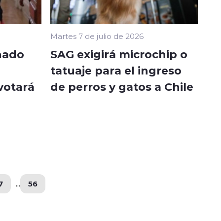
Martes 7 de julio de 2026
nado
SAG exigirá microchip o
tatuaje para el ingreso
votará
de perros y gatos a Chile
7
...
56