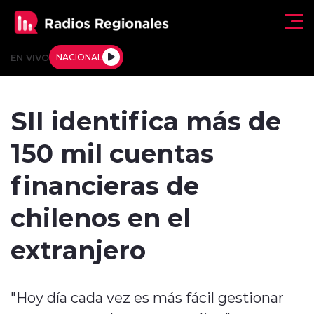
Click acá para ir directamente al contenido
EN VIVO
NACIONAL
Regionales
SII identifica más de
Actualidad
150 mil cuentas
Tendencias
financieras de
Deportes
chilenos en el
Internacional
extranjero
Regiones al Aire
"Hoy día cada vez es más fácil gestionar
Entrevistas