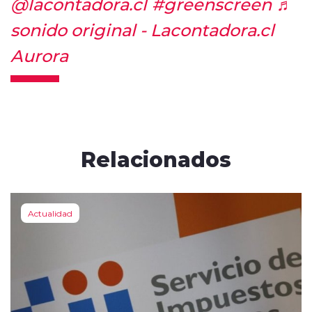
@lacontadora.cl
#greenscreen
♬
sonido original - Lacontadora.cl
Aurora
Relacionados
Actualidad