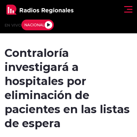
Click acá para ir directamente al contenido
EN VIVO
NACIONAL
Regionales
Contraloría
Actualidad
investigará a
Tendencias
hospitales por
Deportes
eliminación de
Internacional
pacientes en las listas
Regiones al Aire
de espera
Entrevistas