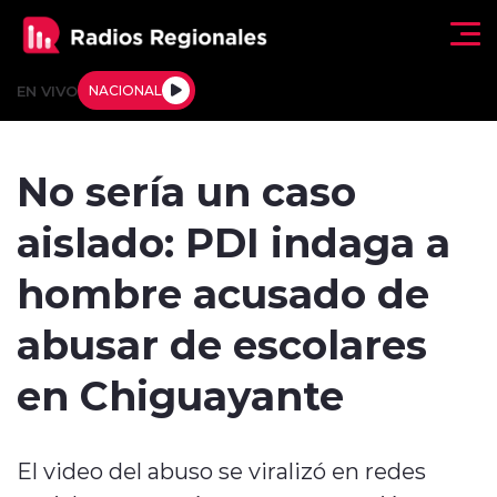
Click acá para ir directamente al contenido
EN VIVO
NACIONAL
Regionales
No sería un caso
Actualidad
aislado: PDI indaga a
Tendencias
hombre acusado de
Deportes
abusar de escolares
Internacional
en Chiguayante
Regiones al Aire
El video del abuso se viralizó en redes
Entrevistas