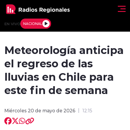
Click acá para ir directamente al contenido
EN VIVO
NACIONAL
Regionales
Meteorología anticipa
Actualidad
el regreso de las
Tendencias
lluvias en Chile para
Deportes
este fin de semana
Internacional
Miércoles 20 de mayo de 2026
12:15
Regiones al Aire
Entrevistas