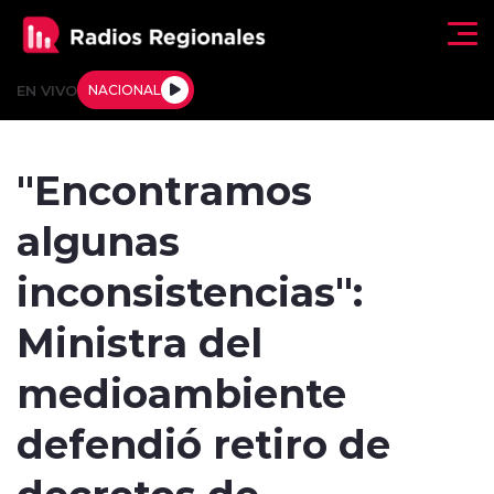
Click acá para ir directamente al contenido
EN VIVO
NACIONAL
Regionales
"Encontramos
Actualidad
algunas
Tendencias
inconsistencias":
Deportes
Ministra del
Internacional
medioambiente
Regiones al Aire
defendió retiro de
decretos de
Entrevistas