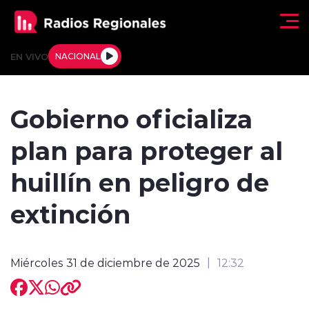
Click acá para ir directamente al contenido
EN VIVO
NACIONAL
Regionales
Gobierno oficializa
Actualidad
plan para proteger al
Tendencias
huillín en peligro de
Deportes
extinción
Internacional
Miércoles 31 de diciembre de 2025
12:32
Regiones al Aire
Entrevistas