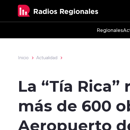
Click acá para ir directamente al contenido
Regionales
Ac
Inicio
Actualidad
La “Tía Rica”
más de 600 ob
Aeropuerto d