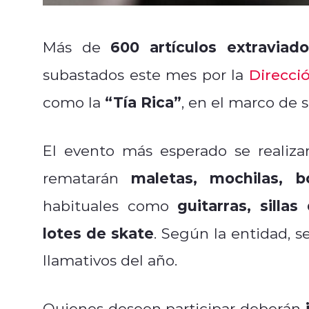
600 artículos extravia
Más de
subastados este mes por la
Direcci
“Tía Rica”
como la
, en el marco de 
El evento más esperado se realiza
maletas, mochilas, b
rematarán
guitarras, silla
habituales como
lotes de skate
. Según la entidad, s
llamativos del año.
Quienes deseen participar deberán