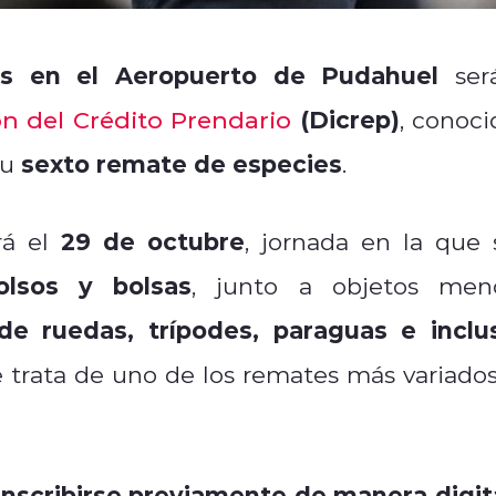
dos en el Aeropuerto de Pudahuel
ser
(Dicrep)
ón del Crédito Prendario
, conoci
sexto remate de especies
su
.
29 de octubre
rá el
, jornada en la que 
olsos y bolsas
, junto a objetos men
s de ruedas, trípodes, paraguas e inclu
e trata de uno de los remates más variados
inscribirse previamente de manera digit