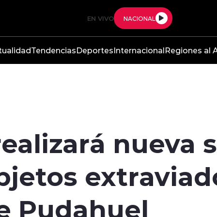
EN VIVO
NACIONAL
tualidad
Tendencias
Deportes
Internacional
Regiones al A
 realizará nueva
jetos extraviad
e Pudahuel