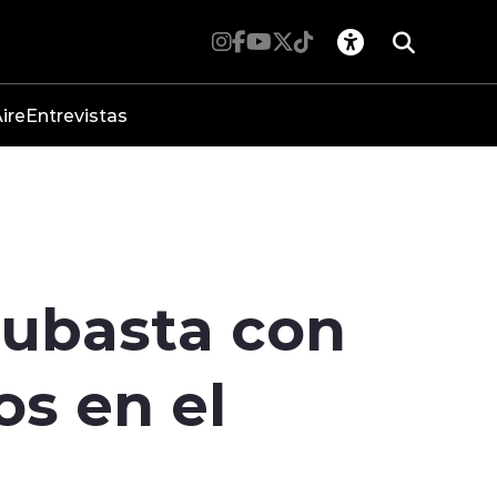
ire
Entrevistas
 subasta con
os en el