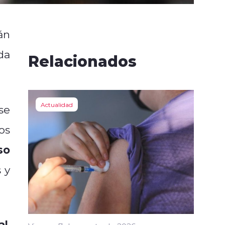
án
da
Relacionados
Actualidad
se
os
so
 y
al
,