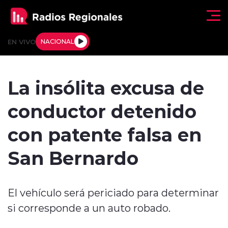
Click acá para ir directamente al contenido
EN VIVO
NACIONAL
Regionales
La insólita excusa de
Actualidad
conductor detenido
Tendencias
con patente falsa en
Deportes
San Bernardo
Internacional
El vehículo será periciado para determinar
Regiones al Aire
si corresponde a un auto robado.
Entrevistas